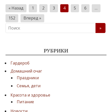
П
« Назад
1
2
3
4
5
6
…
а
152
Вперед »
г
и
н
а
РУБРИКИ
ц
и
Гардероб
я
Домашний очаг
Праздники
з
Семья, дети
а
Красота и здоровье
п
Питание
и
Новости