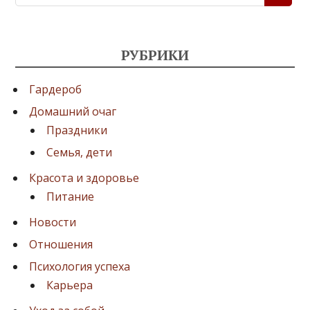
и
н
а
РУБРИКИ
ц
и
Гардероб
я
Домашний очаг
Праздники
з
Семья, дети
а
Красота и здоровье
п
Питание
и
Новости
с
Отношения
е
Психология успеха
й
Карьера