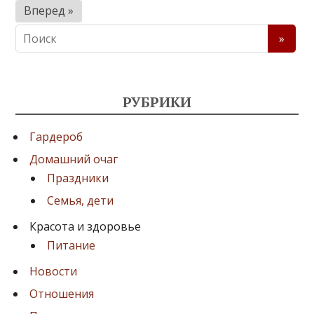
а
Вперед »
г
и
н
а
РУБРИКИ
ц
и
Гардероб
я
Домашний очаг
Праздники
з
Семья, дети
а
Красота и здоровье
п
Питание
и
Новости
с
Отношения
е