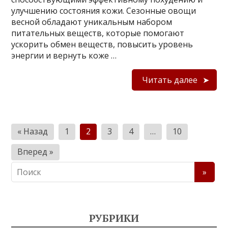
улучшению состояния кожи. Сезонные овощи
весной обладают уникальным набором
питательных веществ, которые помогают
ускорить обмен веществ, повысить уровень
энергии и вернуть коже …
Читать далее
П
« Назад
1
2
3
4
…
10
а
Вперед »
г
и
н
а
РУБРИКИ