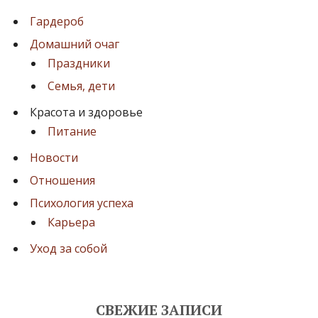
ц
и
Гардероб
я
Домашний очаг
Праздники
з
Семья, дети
а
Красота и здоровье
п
Питание
и
Новости
с
Отношения
е
Психология успеха
й
Карьера
Уход за собой
СВЕЖИЕ ЗАПИСИ